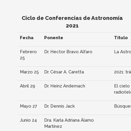
Ciclo de Conferencias de Astronomía
2021
Fecha
Ponente
Título
Febrero
Dr. Hector Bravo Alfaro
La Astro
25
Marzo 25
Dr. César A. Caretta
2021: tr
Abril 29
Dr. Heinz Andernach
El cielo
radiote
Mayo 27
Dr. Dennis Jack
Búsqueda
Junio 24
Dra. Karla Adriana Álamo
Martínez