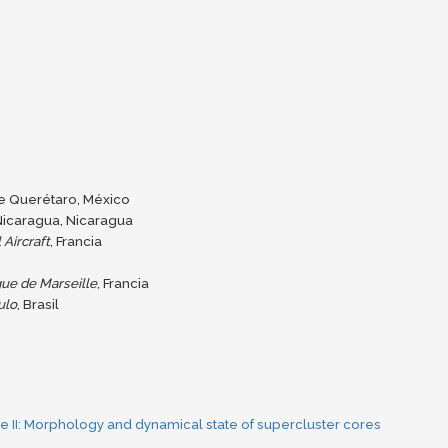
de Querétaro, México
Nicaragua, Nicaragua
Aircraft
, Francia
que de Marseille
, Francia
ulo
, Brasil
re II: Morphology and dynamical state of supercluster cores