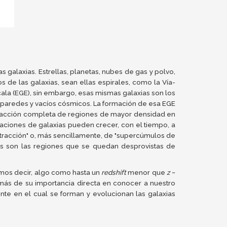
alaxias. Estrellas, planetas, nubes de gas y polvo,
 de las galaxias, sean ellas espirales, como la Vía-
Escala (EGE), sin embargo, esas mismas galaxias son los
s, paredes y vacíos cósmicos. La formación de esa EGE
ntracción completa de regiones de mayor densidad en
traciones de galaxias pueden crecer, con el tiempo, a
atracción" o, más sencillamente, de "supercúmulos de
os son las regiones que se quedan desprovistas de
amos decir, algo como hasta un
redshift
menor que
z
~
emás de su importancia directa en conocer a nuestro
te en el cual se forman y evolucionan las galaxias