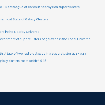
e I. A catalogue of cores in nearby rich superclusters
namical State of Galaxy Clusters
ers in the Nearby Universe
environment of superclusters of galaxies in the Local Universe
. A tale of two radio galaxies in a supercluster at z = 0.14
laxy clusters out to redshift 0.15