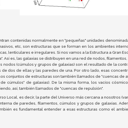
entran contenidas normalmente en "pequeñas" unidades denominadas g
sivos, etc, son estructuras que se forman en los ambientes internos
cas, lenticulares e irregulares. Si nos vamos a la Estructura a Gran 
 Así es, las galaxias se distribuyen en una red de nodos, filamento
los nodos (cúmulos y grupos de galaxias) son el resultado de la co
os de dos de ellas y las paredes de una. Por otro lado, esas concen
 Esos conjuntos de estructuras son también llamados de "cuencas de 
 de cúmulos" de galaxias). De la misma forma, los vacíos cósmic
siendo, así, también llamados de "cuencas de repulsión".
so Local, es decir, la parte del Universo más cercana a nosotros (v
a interna de paredes, filamentos, cúmulos y grupos de galaxias. Ad
ambién es fundamental entender a esas estructuras como el ambien