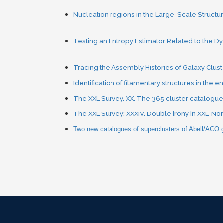
Nucleation regions in the Large-Scale Structur
Testing an Entropy Estimator Related to the Dy
Tracing the Assembly Histories of Galaxy Clust
Identification of filamentary structures in the 
The XXL Survey. XX. The 365 cluster catalogue
The XXL Survey: XXXIV. Double irony in XXL-North
Two new catalogues of superclusters of Abell/ACO ga