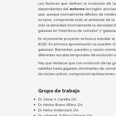
Los factores que definen la evolución de l
dependientes del
entorno
(en inglés asocia
que, aunque normalmente difíciles de medirs
su turno, comprende todo el ambiente de la 
sido la densidad (normalmente la densidad de
galaxias en "miembros de cúmulos" y "galaxia
En el presente proyecto se busca estudiar el 
(EGE). En primera aproximación se pueden cl
galaxias), filamentos, paredes y vacíos cós
diferentes escalas temporales de evolución o
Hay que destacar que con evolución de las ga
satélites hasta gigantes dominantes de cúmulos 
de núcleo activo), composición (poblaciones e
Grupo de trabajo
Dr. César A. Caretta, DA
Dr. Héctor Bravo Alfaro, DA
Dr. Heinz Andernach, DA
Dr. Johan M. Zúñiga Collazos, DA