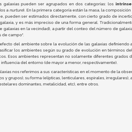
as galaxias pueden ser agrupados en dos categorías: los
intríns
dos a
nurture
). En la primera categoría están la masa, la composición
e, pueden ser estimados directamente, con cierto grado de incerti
galaxia, y es más impreciso de una forma general. Tradicionalmente
 galaxias en la vecindad), a partir del conteo del número de galax
s de campo".
efecto del ambiente sobre la evolución de las galaxias definiendo a
asificar los ambientes según su grado de evolución en términos de
micos. Esos ambientes representan no solamente diferentes grados 
 influencia del entorno (de mayor a menor, respectivamente).
laxias nos referimos a sus características en el momento de la obs
y grupos), su forma (elípticas, lenticulares, espirales, irregulares)
stelares dominantes, metalicidad, etc), entre otros.