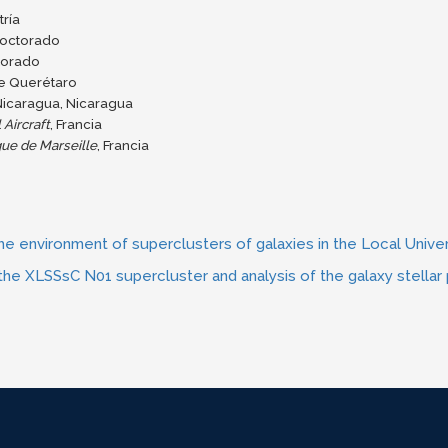
ría
 Doctorado
torado
de Querétaro
Nicaragua, Nicaragua
Aircraft
, Francia
que de Marseille
, Francia
 the environment of superclusters of galaxies in the Local Unive
the XLSSsC N01 supercluster and analysis of the galaxy stellar