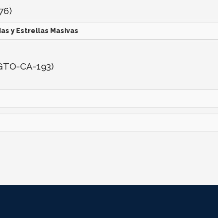
76)
ías y Estrellas Masivas
UGTO-CA-193)
s