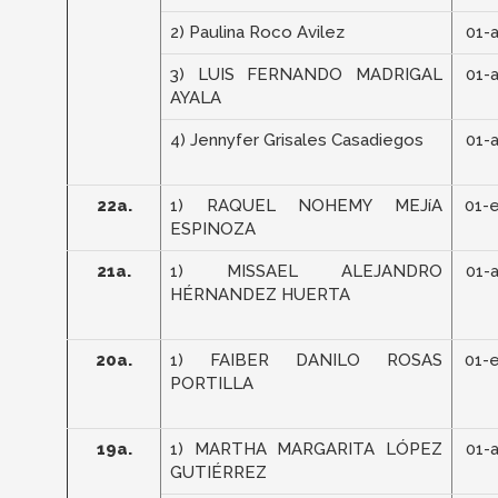
2) Paulina Roco Avilez
01-
3) LUIS FERNANDO MADRIGAL
01-
AYALA
4) Jennyfer Grisales Casadiegos
01-
22a.
1) RAQUEL NOHEMY MEJíA
01-
ESPINOZA
21a.
1) MISSAEL ALEJANDRO
01-
HÉRNANDEZ HUERTA
20a.
1) FAIBER DANILO ROSAS
01-
PORTILLA
19a.
1) MARTHA MARGARITA LÓPEZ
01-
GUTIÉRREZ