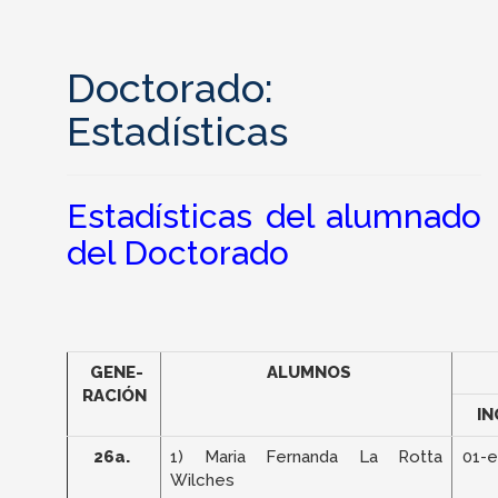
Doctorado:
Estadísticas
Estadísticas del alumnado
del Doctorado
GENE-
ALUMNOS
RACIÓN
I
26a.
1) Maria Fernanda La Rotta
01-
Wilches