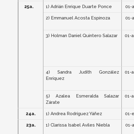
25a.
1) Adrián Enrique Duarte Ponce
01-
2) Emmanuel Acosta Espinoza
01-
3) Holman Daniel Quintero Salazar
01-
4) Sandra Judith González
01-
Enríquez
5) Azalea Esmeralda Salazar
01-
Zárate
24a.
1) Andrea Rodríguez Yáñez
01-
23a.
1) Clarissa Isabel Aviles Niebla
01-