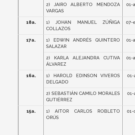
2) JAIRO ALBERTO MENDOZA
01-
VARGAS
18a.
1) JOHAN MANUEL ZÚÑIGA
07-
COLLAZOS
17a.
1) EDWIN ANDRÉS QUINTERO
01-
SALAZAR
2) KARLA ALEJANDRA CUTIVA
01-
ÁLVAREZ
16a.
1) HAROLD EDINSON VIVEROS
01-
DELGADO
2) SEBASTIÁN CAMILO MORALES
01-
GUTIÉRREZ
15a.
1) AITOR CARLOS ROBLETO
01-
ORÚS