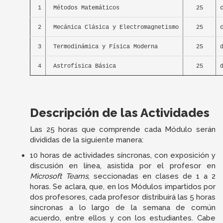
d
1
Métodos Matemáticos
25
d
2
Mecánica Clásica y Electromagnetismo
25
3
Termodinámica y Física Moderna
25
4
Astrofísica Básica
25
Descripción de las Actividades
Las 25 horas que comprende cada Módulo serán
divididas de la siguiente manera:
10 horas de actividades síncronas, con exposición y
discusión en línea, asistida por el profesor en
Microsoft Teams
, seccionadas en clases de 1 a 2
horas. Se aclara, que, en los Módulos impartidos por
dos profesores, cada profesor distribuirá las 5 horas
síncronas a lo largo de la semana de común
acuerdo, entre ellos y con los estudiantes. Cabe