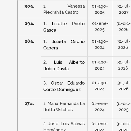
30a.
1. Vanessa
01-ago-
31-jul-
Piedrahita Castro
2025
2027
29a.
01-ene-
31-dic-
1.
Lizette Prieto
2025
2026
Gasca
28a.
01-ago-
31-jul-
1.
Julieta Osorio
2024
2026
Capera
01-ago-
31-jul-
2.
Luis Alberto
2024
2026
Rubio Dávila
01-ago-
31-jul-
3.
Oscar Eduardo
2024
2026
Corzo Domínguez
27a.
1. María Fernanda La
01-ene-
31-dic-
Rotta Wilches
2024
2025
2. José Luis Salinas
01-ene-
31-dic-
Hernández
2024
2025